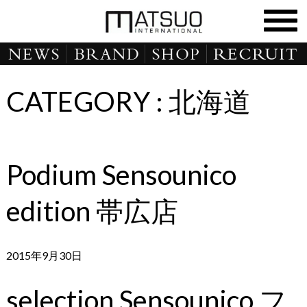
CATEGORY :
北海道
Podium Sensounico
edition 帯広店
2015年9月30日
selection Sensounico フ