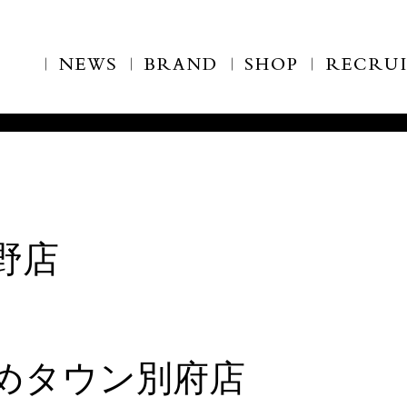
明野店
co ゆめタウン別府店