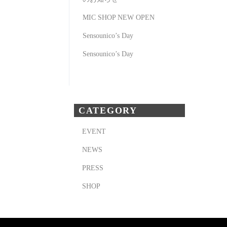
MIC SHOP NEW OPEN
Sensounico’s Day
Sensounico’s Day
CATEGORY
EVENT
NEWS
PRESS
SHOP