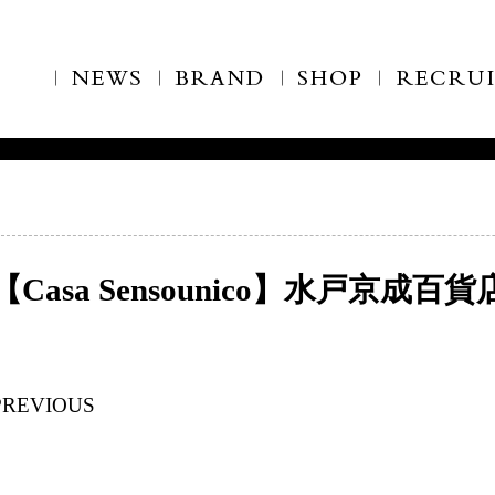
【Casa Sensounico】水戸京成
PREVIOUS