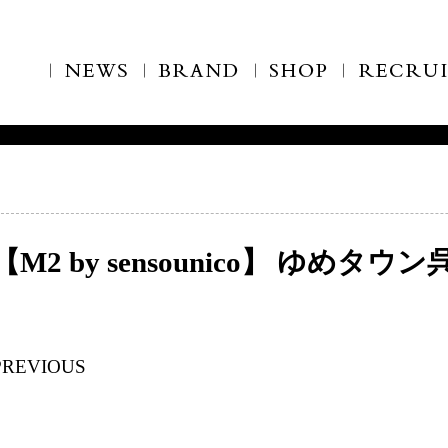
【M2 by sensounico】 ゆめタ
PREVIOUS